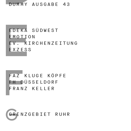
DUMMY AUSGABE 43
EDEKA SÜDWEST
EMOTION
E
EV. KIRCHENZEITUNG
EXZESS
FAZ KLUGE KÖPFE
FH DÜSSELDORF
F
FRANZ KELLER
GRENZGEBIET RUHR
G