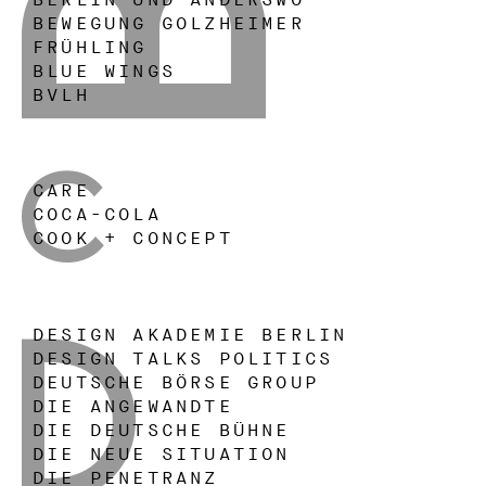
BERLIN UND ANDERSWO
BEWEGUNG GOLZHEIMER
B
FRÜHLING
BLUE WINGS
BVLH
CARE
COCA-COLA
C
COOK + CONCEPT
DESIGN AKADEMIE BERLIN
DESIGN TALKS POLITICS
DEUTSCHE BÖRSE GROUP
DIE ANGEWANDTE
D
DIE DEUTSCHE BÜHNE
DIE NEUE SITUATION
DIE PENETRANZ