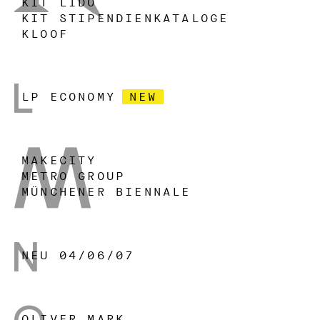
KIT LIDO
KIT STIPENDIENKATALOGE
KLOOF
LP ECONOMY
NEW
L
MAKECITY
METRO GROUP
M
MÜNCHENER BIENNALE
NEU 04/06/07
N
OLIVER MARK